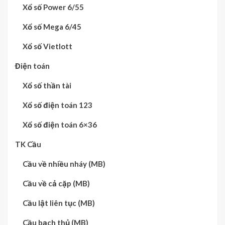
Xổ số Power 6/55
Xổ số Mega 6/45
Xổ số Vietlott
Điện toán
Xổ số thần tài
Xổ số điện toán 123
Xổ số điện toán 6×36
TK Cầu
Cầu về nhiều nháy (MB)
Cầu về cả cặp (MB)
Cầu lật liên tục (MB)
Cầu bạch thủ (MB)