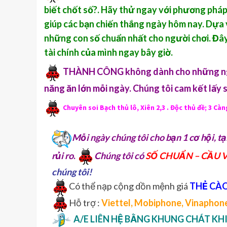
biết chốt số?. Hãy thử ngay với phương pháp 
giúp các bạn chiến thắng ngày hôm nay. Dựa
những con số chuẩn nhất cho người chơi. Đây
tài chính của mình ngay bây giờ.
THÀNH CÔNG không dành cho những người
năng ăn lớn mỗi ngày. Chúng tôi cam kết lấy
Chuyên soi Bạch thủ lô, Xiên 2,3 . Độc thủ đề; 3 Càng
Mỗi ngày chúng tôi cho bạn 1 cơ hội, tạ
rủi ro
.
Chúng tôi có
SỐ CHUẨN – CẦU V
chúng tôi!
Có thể nạp cộng dồn mệnh giá
THẺ CÀ
Hỗ trợ :
Viettel, Mobiphone, Vinaphon
A/E LIÊN HỆ BẰNG KHUNG CHÁT KHI 