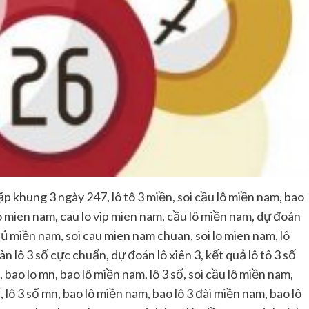
ặp khung 3 ngày 247, lô tô 3 miền, soi cầu lô miền nam, bao
o mien nam, cau lo vip mien nam, cầu lô miền nam, dự đoán
hủ miền nam, soi cau mien nam chuan, soi lo mien nam, lô
àn lô 3 số cực chuẩn, dự đoán lô xiên 3, kết quả lô tô 3 số
, bao lo mn, bao lô miền nam, lô 3 số, soi cầu lô miền nam,
ố, lô 3 số mn, bao lô miền nam, bao lô 3 đài miền nam, bao lô