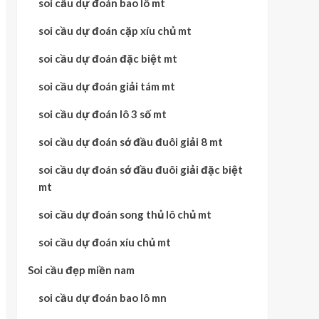
soi cầu dự đoán bao lô mt
soi cầu dự đoán cặp xíu chủ mt
soi cầu dự đoán đặc biệt mt
soi cầu dự đoán giải tám mt
soi cầu dự đoán lô 3 số mt
soi cầu dự đoán sớ đầu đuôi giải 8 mt
soi cầu dự đoán sớ đầu đuôi giải đặc biệt
mt
soi cầu dự đoán song thủ lô chủ mt
soi cầu dự đoán xíu chủ mt
Soi cầu đẹp miền nam
soi cầu dự đoán bao lô mn