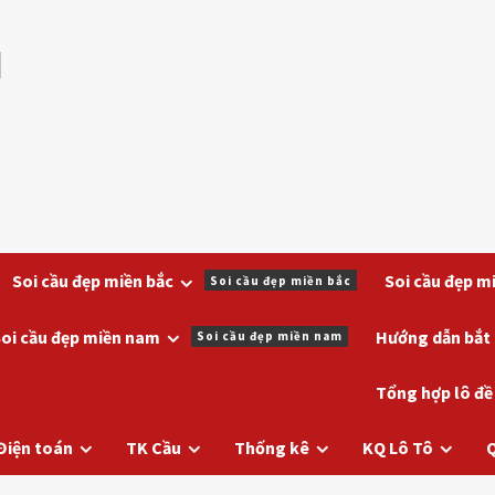
u
Soi cầu đẹp miền bắc
Soi cầu đẹp mi
Soi cầu đẹp miền bắc
oi cầu đẹp miền nam
Hướng dẫn bắt
Soi cầu đẹp miền nam
Tổng hợp lô đề
Điện toán
TK Cầu
Thống kê
KQ Lô Tô