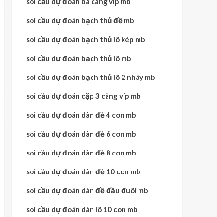
soi cầu dự đoán ba càng víp mb
soi cầu dự đoán bạch thủ đề mb
soi cầu dự đoán bạch thủ lô kép mb
soi cầu dự đoán bạch thủ lô mb
soi cầu dự đoán bạch thủ lô 2 nháy mb
soi cầu dự đoán cặp 3 càng víp mb
soi cầu dự đoán dàn đề 4 con mb
soi cầu dự đoán dàn đề 6 con mb
soi cầu dự đoán dàn đề 8 con mb
soi cầu dự đoán dàn đề 10 con mb
soi cầu dự đoán dàn đề đầu đuôi mb
soi cầu dự đoán dàn lô 10 con mb