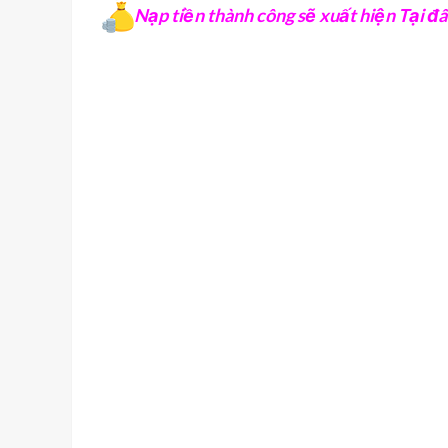
Nạp tiền thành công sẽ xuất hiện Tại đâ