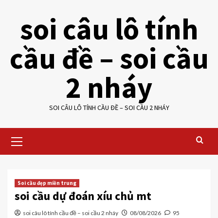
Skip
soi câu lô tính
to
content
cầu đề – soi cầu
2 nháy
SOI CÂU LÔ TÍNH CẦU ĐỀ – SOI CẦU 2 NHÁY
Primary
Menu
Soi cầu đẹp miền trung
soi cầu dự đoán xíu chủ mt
soi câu lô tính cầu đề – soi cầu 2 nháy
08/08/2026
95