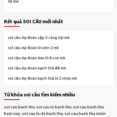
Sổ mơ
Kết quả SOI CẦU mới nhất
soi cầu dự đoán cặp 3 càng víp mb
soi cầu dự đoán lô xiên 2 mb
soi cầu dự đoán dàn lô 8 con mb
soi cầu dự đoán bạch thủ đề mb
soi cầu dự đoán bạch thủ lô 2 nháy mb
Từ khóa soi cầu tìm kiếm nhiều
soi cau bach thu
,
soi cau lo bach thu
,
soi cau bach thu
hom nay
,
soi cau lo de bach thu
,
soi cau bach thu mien