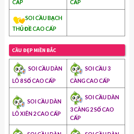
CẤP
CẤP
SOI CẦU BẠCH
THỦ ĐỀ CAO CẤP
CẦU ĐẸP MIỀN BẮC
SOI CẦU DÀN
SOI CẦU 3
LÔ 8 SỐ CAO CẤP
CÀNG CAO CẤP
SOI CẦU DÀN
SOI CẦU DÀN
3 CÀNG 2 SỐ CAO
LÔ XIÊN 2 CAO CẤP
CẤP