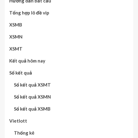
Hướng dẫn bắt cầu
Tổng hợp lô đề vip
XSMB
XSMN
XSMT
Kết quả hôm nay
Sổ kết quả
Sổ kết quả XSMT
Sổ kết quả XSMN
Sổ kết quả XSMB
Vietlott
Thống kê