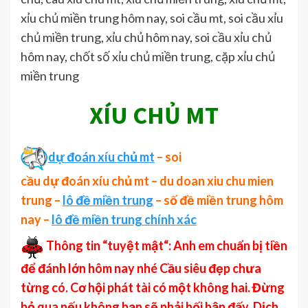
xỉu chủ miền trung hôm nay, soi cầu mt, soi cầu xỉu
chủ miền trung, xỉu chủ hôm nay, soi cầu xỉu chủ
hôm nay, chốt số xỉu chủ miền trung, cặp xỉu chủ
miền trung
XÍU CHỦ MT
dự đoán xíu chủ mt
– soi
cầu dự đoán xíu chủ mt – du doan xiu chu mien
trung –
lô đề miền trung
– số đề miền trung hôm
nay –
lô đề miền trung chính xác
Thông tin “tuyệt mật“: Anh em chuẩn bị tiền
để đánh lớn hôm nay nhé Cầu siêu đẹp chưa
từng có. Cơ hội phát tài có một không hai. Đừng
bỏ qua nếu không bạn sẽ phải hối hận đấy. Dịch