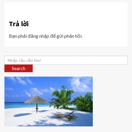
Trả lời
Bạn phải
đăng nhập
để gửi phản hồi.
Search