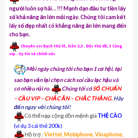
người luôn sợ hãi… !!! Mạnh dạn đầu tư tiền lấy
số khả năng ăn lớn mỗi ngày. Chúng tôi cam kết
lấy số đẹp nhất có khẳng năng ăn lớn mang đến
cho bạn.
Chuyên soi Bạch thủ lô, Xiên 2,3 . Độc thủ đề; 3 Càng
vip . Uy tín và chính xác
Mỗi ngày chúng tôi cho bạn 1 cơ hội, tại
sao bạn vẫn lại chọn cách soi cầu lạc hậu và
có nhiều rủi ro
.
Chúng tôi có
SỐ CHUẨN
– CẦU VIP – CHẮC ĂN – CHẮC THẮNG.
Hãy
đến ngay với chúng tôi!
Có thể nạp cộng dồn mệnh giá
THẺ CÀO
(ví dụ 3 cái thẻ 200k)
Hỗ trợ :
Viettel, Mobiphone, Vinaphone,