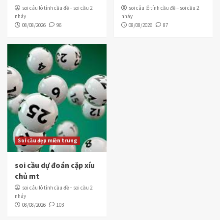
soi câu lô tính cầu đề – soi cầu 2
soi câu lô tính cầu đề – soi cầu 2
nháy
nháy
08/08/2026
96
08/08/2026
87
Soi cầu đẹp miền trung
soi cầu dự đoán cặp xíu
chủ mt
soi câu lô tính cầu đề – soi cầu 2
nháy
08/08/2026
103