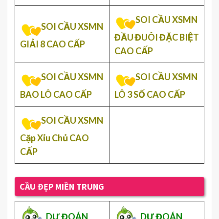
SOI CẦU XSMN
SOI CẦU XSMN
ĐẦU ĐUÔI ĐẶC BIỆT
GIẢI 8 CAO CẤP
CAO CẤP
SOI CẦU XSMN
SOI CẦU XSMN
BAO LÔ CAO CẤP
LÔ 3 SỐ CAO CẤP
SOI CẦU XSMN
Cặp Xỉu Chủ CAO
CẤP
CẦU ĐẸP MIỀN TRUNG
DỰ ĐOÁN
DỰ ĐOÁN