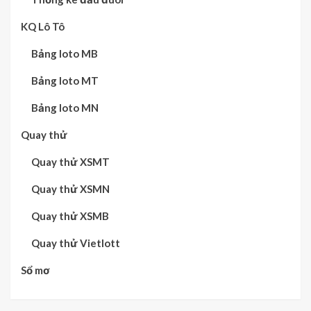
KQ Lô Tô
Bảng loto MB
Bảng loto MT
Bảng loto MN
Quay thử
Quay thử XSMT
Quay thử XSMN
Quay thử XSMB
Quay thử Vietlott
Sổ mơ