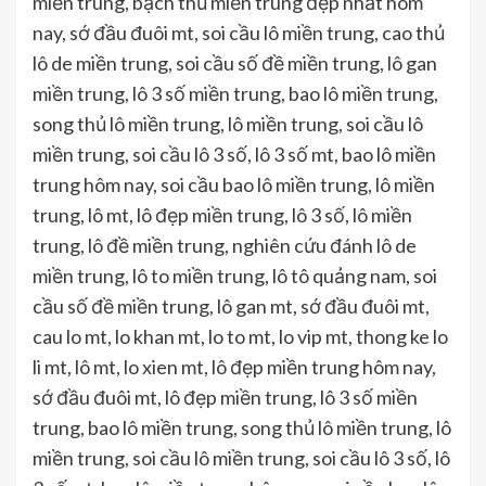
miền trung, bạch thủ miền trung đẹp nhất hôm
nay, sớ đầu đuôi mt, soi cầu lô miền trung, cao thủ
lô de miền trung, soi cầu số đề miền trung, lô gan
miền trung, lô 3 số miền trung, bao lô miền trung,
song thủ lô miền trung, lô miền trung, soi cầu lô
miền trung, soi cầu lô 3 số, lô 3 số mt, bao lô miền
trung hôm nay, soi cầu bao lô miền trung, lô miền
trung, lô mt, lô đẹp miền trung, lô 3 số, lô miền
trung, lô đề miền trung, nghiên cứu đánh lô de
miền trung, lô to miền trung, lô tô quảng nam, soi
cầu số đề miền trung, lô gan mt, sớ đầu đuôi mt,
cau lo mt, lo khan mt, lo to mt, lo vip mt, thong ke lo
li mt, lô mt, lo xien mt, lô đẹp miền trung hôm nay,
sớ đầu đuôi mt, lô đẹp miền trung, lô 3 số miền
trung, bao lô miền trung, song thủ lô miền trung, lô
miền trung, soi cầu lô miền trung, soi cầu lô 3 số, lô