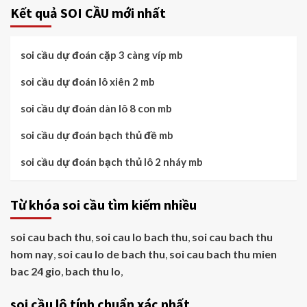
Kết quả SOI CẦU mới nhất
soi cầu dự đoán cặp 3 càng víp mb
soi cầu dự đoán lô xiên 2 mb
soi cầu dự đoán dàn lô 8 con mb
soi cầu dự đoán bạch thủ đề mb
soi cầu dự đoán bạch thủ lô 2 nháy mb
Từ khóa soi cầu tìm kiếm nhiều
soi cau bach thu
,
soi cau lo bach thu
,
soi cau bach thu
hom nay
,
soi cau lo de bach thu
,
soi cau bach thu mien
bac 24 gio
,
bach thu lo
,
soi cầu lô tính chuẩn xác nhất