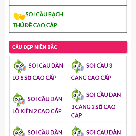
SOI CẦU BẠCH
THỦ ĐỀ CAO CẤP
CẦU ĐẸP MIỀN BẮC
SOI CẦU DÀN
SOI CẦU 3
LÔ 8 SỐ CAO CẤP
CÀNG CAO CẤP
SOI CẦU DÀN
SOI CẦU DÀN
3 CÀNG 2 SỐ CAO
LÔ XIÊN 2 CAO CẤP
CẤP
SOI CẦU DÀN
SOI CẦU DÀN