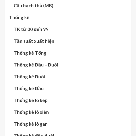
Cầu bạch thủ (MB)
Thống kê
TK từ 00 đến 99
Tần suất xuất hiện
Thống kê Tổng
Thống kê Đầu – Đuôi
Thống kê Đuôi
Thống kê Đầu
Thống kê lô kép
Thống kê lô xiên
Thống kê lô gan
Thống kê đầu đuôi