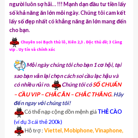
người luôn sợ hãi… !!! Mạnh dạn đầu tư tiền lấy
số khả năng ăn lớn mỗi ngày. Chúng tôi cam kết
lấy số đẹp nhất có khẳng năng ăn lớn mang đến
cho bạn.
Chuyên soi Bạch thủ lô, Xiên 2,3 . Độc thủ đề; 3 Càng
vip . Uy tín và chính xác
Mỗi ngày chúng tôi cho bạn 1 cơ hội, tại
sao bạn vẫn lại chọn cách soi cầu lạc hậu và
có nhiều rủi ro
.
Chúng tôi có
SỐ CHUẨN
– CẦU VIP – CHẮC ĂN – CHẮC THẮNG.
Hãy
đến ngay với chúng tôi!
Có thể nạp cộng dồn mệnh giá
THẺ CÀO
(ví dụ 3 cái thẻ 200k)
Hỗ trợ :
Viettel, Mobiphone, Vinaphone,