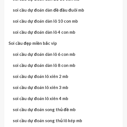
soi cầu dự đoán dàn đề đầu đuôi mb
soi cầu dự đoán dàn lô 10 con mb
soi cầu dự đoán dàn lô 4 con mb
Soi cầu đẹp miền bắc vip
soi cầu dự đoán dàn lô 6 con mb
soi cầu dự đoán dàn lô 8 con mb
soi cầu dự đoán lô xiên 2 mb
soi cầu dự đoán lô xiên 3 mb
soi cầu dự đoán lô xiên 4 mb
soi cầu dự đoán song thủ đề mb
soi cầu dự đoán song thủ lô kép mb