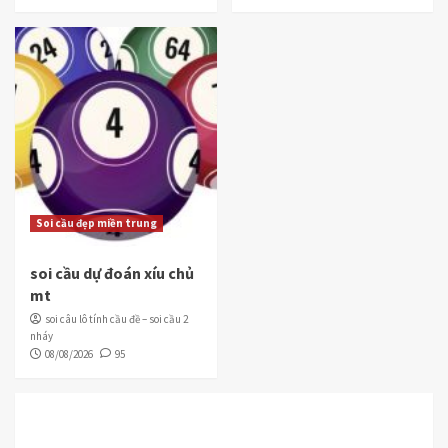
Soi cầu đẹp miền trung
soi cầu dự đoán xíu chủ
mt
soi câu lô tính cầu đề – soi cầu 2
nháy
08/08/2026
95