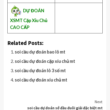
DỰ ĐOÁN
XSMT Cặp Xỉu Chủ
CAO CẤP
Related Posts:
soi cầu dự đoán bao lô mt
soi cầu dự đoán cặp xíu chủ mt
soi cầu dự đoán lô 3 số mt
soi cầu dự đoán xíu chủ mt
Continue
Next
soi cầu dự đoán sớ đầu đuôi giải đặc biệt mt