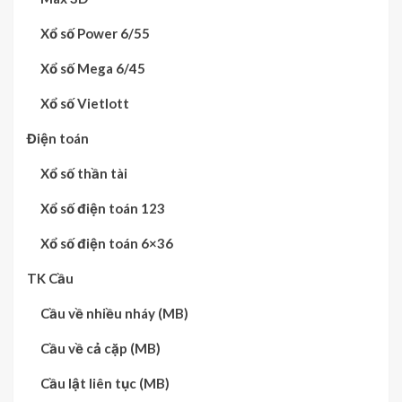
Xổ số Power 6/55
Xổ số Mega 6/45
Xổ số Vietlott
Điện toán
Xổ số thần tài
Xổ số điện toán 123
Xổ số điện toán 6×36
TK Cầu
Cầu về nhiều nháy (MB)
Cầu về cả cặp (MB)
Cầu lật liên tục (MB)