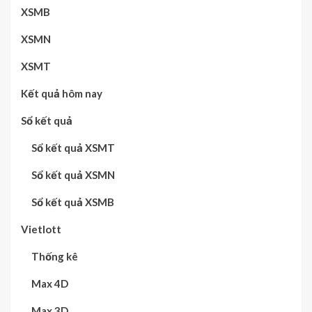
XSMB
XSMN
XSMT
Kết quả hôm nay
Sổ kết quả
Sổ kết quả XSMT
Sổ kết quả XSMN
Sổ kết quả XSMB
Vietlott
Thống kê
Max 4D
Max 3D