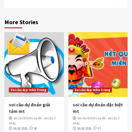
Reading
More Stories
Soi cầu đẹp miền trung
Soi cầu đẹp miền trung
soi cầu dự đoán giải
soi cầu dự đoán đặc biệt
tám mt
mt
soi câu lô tính cầu đề – soi cầu 2
soi câu lô tính cầu đề – soi cầu 2
nháy
nháy
08/08/2026
96
08/08/2026
87