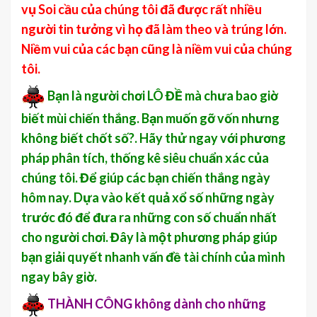
vụ Soi cầu của chúng tôi đã được rất nhiều
người tin tưởng vì họ đã làm theo và trúng lớn.
Niềm vui của các bạn cũng là niềm vui của chúng
tôi.
Bạn là người chơi LÔ ĐỀ mà chưa bao giờ
biết mùi chiến thắng. Bạn muốn gỡ vốn nhưng
không biết chốt số?. Hãy thử ngay với phương
pháp phân tích, thống kê siêu chuẩn xác của
chúng tôi. Để giúp các bạn chiến thắng ngày
hôm nay. Dựa vào kết quả xổ số những ngày
trước đó để đưa ra những con số chuẩn nhất
cho người chơi. Đây là một phương pháp giúp
bạn giải quyết nhanh vấn đề tài chính của mình
ngay bây giờ.
THÀNH CÔNG không dành cho những