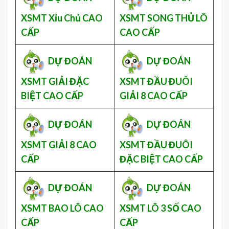
XSMT Xỉu Chủ CAO
XSMT SONG THỦ LÔ
CẤP
CAO CẤP
DỰ ĐOÁN
DỰ ĐOÁN
XSMT GIẢI ĐẶC
XSMT ĐẦU ĐUÔI
BIỆT CAO CẤP
GIẢI 8 CAO CẤP
DỰ ĐOÁN
DỰ ĐOÁN
XSMT GIẢI 8 CAO
XSMT ĐẦU ĐUÔI
CẤP
ĐẶC BIỆT CAO CẤP
DỰ ĐOÁN
DỰ ĐOÁN
XSMT BAO LÔ CAO
XSMT LÔ 3 SỐ CAO
CẤP
CẤP