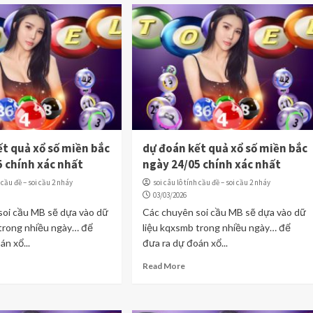
ết quả xổ số miền bắc
dự đoán kết quả xổ số miền bắc
5 chính xác nhất
ngày 24/05 chính xác nhất
h cầu đề – soi cầu 2 nháy
soi câu lô tính cầu đề – soi cầu 2 nháy
03/03/2026
soi cầu MB sẽ dựa vào dữ
Các chuyên soi cầu MB sẽ dựa vào dữ
 trong nhiều ngày… để
liệu kqxsmb trong nhiều ngày… để
án xổ...
đưa ra dự đoán xổ...
Read More