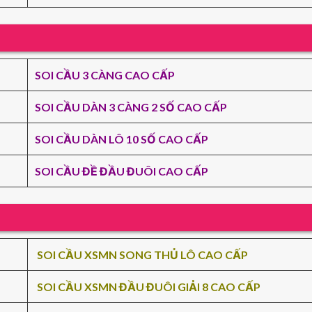
SOI CẦU 3 CÀNG CAO CẤP
SOI CẦU DÀN 3 CÀNG 2 SỐ CAO CẤP
SOI CẦU DÀN LÔ 10 SỐ CAO CẤP
SOI CẦU ĐỀ ĐẦU ĐUÔI CAO CẤP
SOI CẦU XSMN SONG THỦ LÔ CAO CẤP
SOI CẦU XSMN ĐẦU ĐUÔI GIẢI 8 CAO CẤP