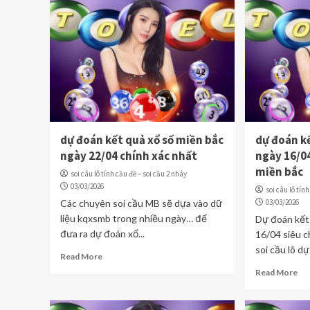
dự đoán kết quả xổ số miền bắc
dự đoán k
ngày 22/04 chính xác nhất
ngày 16/04
miền bắc
soi câu lô tính cầu đề – soi cầu 2 nháy
03/03/2026
soi câu lô tín
Các chuyên soi cầu MB sẽ dựa vào dữ
03/03/2026
liệu kqxsmb trong nhiều ngày… để
Dự đoán kết
đưa ra dự đoán xổ...
16/04 siêu 
soi cầu lô dự
Read More
Read More