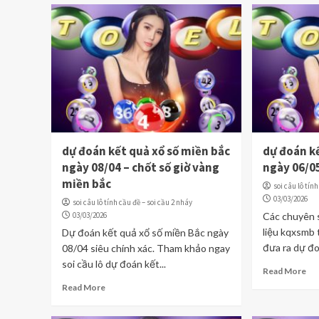
dự đoán kết quả xổ số miền bắc
dự đoán k
ngày 08/04 – chốt số giờ vàng
ngày 06/0
miền bắc
soi câu lô tín
03/03/2026
soi câu lô tính cầu đề – soi cầu 2 nháy
03/03/2026
Các chuyên 
liệu kqxsmb
Dự đoán kết quả xổ số miền Bắc ngày
đưa ra dự đo
08/04 siêu chính xác. Tham khảo ngay
soi cầu lô dự đoán kết...
Read More
Read More