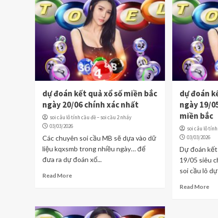
dự đoán kết quả xổ số miền bắc
dự đoán k
ngày 20/06 chính xác nhất
ngày 19/05
miền bắc
soi câu lô tính cầu đề – soi cầu 2 nháy
03/03/2026
soi câu lô tín
Các chuyên soi cầu MB sẽ dựa vào dữ
03/03/2026
liệu kqxsmb trong nhiều ngày… để
Dự đoán kết
đưa ra dự đoán xổ...
19/05 siêu 
soi cầu lô dự
Read More
Read More