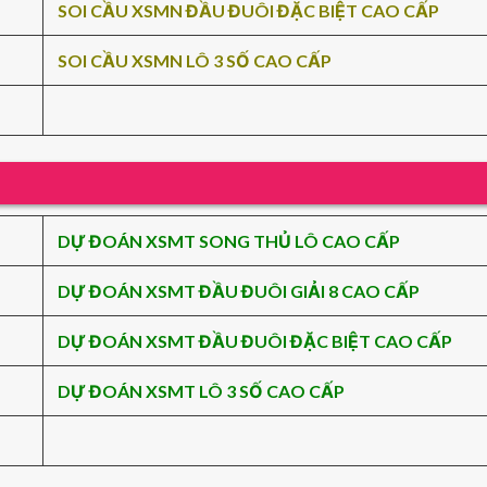
SOI CẦU XSMN ĐẦU ĐUÔI ĐẶC BIỆT CAO CẤP
SOI CẦU XSMN LÔ 3 SỐ CAO CẤP
DỰ ĐOÁN XSMT SONG THỦ LÔ CAO CẤP
DỰ ĐOÁN XSMT ĐẦU ĐUÔI GIẢI 8 CAO CẤP
DỰ ĐOÁN XSMT ĐẦU ĐUÔI ĐẶC BIỆT CAO CẤP
DỰ ĐOÁN XSMT LÔ 3 SỐ CAO CẤP