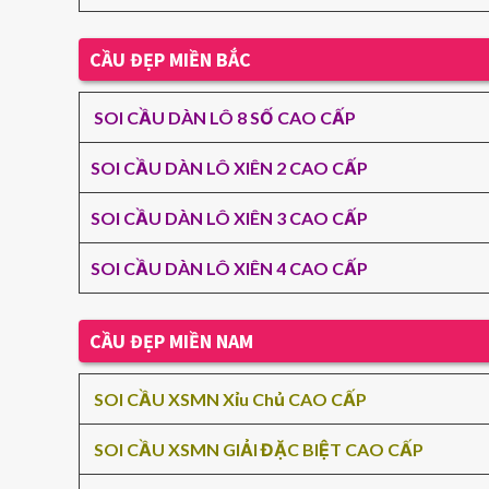
CẦU ĐẸP MIỀN BẮC
SOI CẦU DÀN LÔ 8 SỐ CAO CẤP
SOI CẦU DÀN LÔ XIÊN 2 CAO CẤP
SOI CẦU DÀN LÔ XIÊN 3 CAO CẤP
SOI CẦU DÀN LÔ XIÊN 4 CAO CẤP
CẦU ĐẸP MIỀN NAM
SOI CẦU XSMN Xỉu Chủ CAO CẤP
SOI CẦU XSMN GIẢI ĐẶC BIỆT CAO CẤP