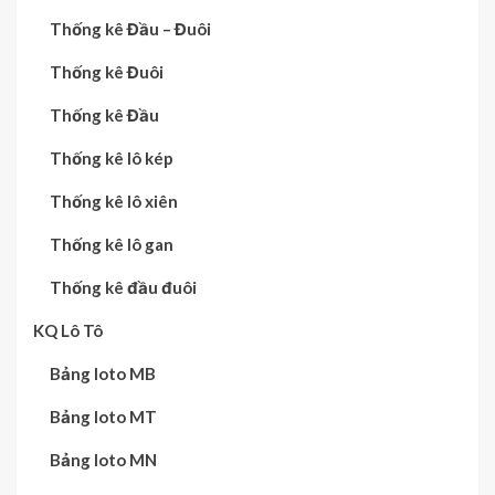
Thống kê Đầu – Đuôi
Thống kê Đuôi
Thống kê Đầu
Thống kê lô kép
Thống kê lô xiên
Thống kê lô gan
Thống kê đầu đuôi
KQ Lô Tô
Bảng loto MB
Bảng loto MT
Bảng loto MN