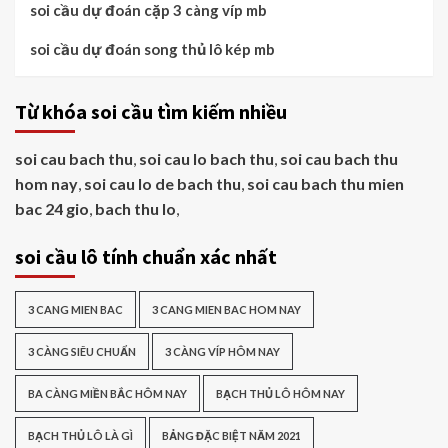
soi cầu dự đoán cặp 3 càng víp mb
soi cầu dự đoán song thủ lô kép mb
Từ khóa soi cầu tìm kiếm nhiều
soi cau bach thu
,
soi cau lo bach thu
,
soi cau bach thu
hom nay
,
soi cau lo de bach thu
,
soi cau bach thu mien
bac 24 gio
,
bach thu lo
,
soi cầu lô tính chuẩn xác nhất
3 CANG MIEN BAC
3 CANG MIEN BAC HOM NAY
3 CÀNG SIÊU CHUẨN
3 CÀNG VÍP HÔM NAY
BA CÀNG MIỀN BẮC HÔM NAY
BẠCH THỦ LÔ HÔM NAY
BẠCH THỦ LÔ LÀ GÌ
BẢNG ĐẶC BIỆT NĂM 2021