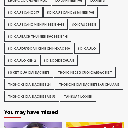
KHÔNG CÓ CHUYÊN MỤC
LÔ DÀN MIỄN PHÍ
LÔ XIÊN 3
SOI CẦU 3 CÀNG 247
SOI CẦU 3 CÀNG 6666 MIỄN PHÍ
SOI CẦU 3 CÀNG MIỄN PHÍ MIỀN NAM
SOI CẦU 3 MIỀN
SOI CẦU BẠCH THỦ MIỀN BẮC MIỄN PHÍ
SOI CẦU DỰ ĐOÁN XSMB CHÍNH XÁC 100
SOI CẦU LÔ
SOI CẦU LÔ XIÊN 2
SOI LÔ XIÊN CHUẨN
SỐ KẾT QUẢ GIẢI ĐẶC BIỆT
THỐNG KÊ 2 SỐ CUỐI GIẢI ĐẶC BIỆT
THỐNG KÊ GIẢI ĐẶC BIỆT 24
THỐNG KÊ GIẢI ĐẶC BIỆT LÂU CHƯA VỀ
THỐNG KÊ GIẢI ĐẶC BIỆT VỀ 59
TẦN SUẤT LÔ XIÊN
You may have missed