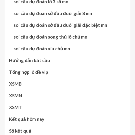
soi cầu dự đoán lô 3 số mn
soi cầu dự đoán sớ đầu đuôi giải 8 mn
soi cầu dự đoán sớ đầu đuôi giải đặc biệt mn
soi cầu dự đoán song thủ lô chủ mn
soi cầu dự đoán xíu chủ mn
Hướng dẫn bắt cầu
Tổng hợp lô đề vip
XSMB
XSMN
XSMT
Kết quả hôm nay
Sổ kết quả