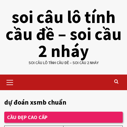
Skip
soi câu lô tính
to
content
cầu đề – soi cầu
2 nháy
SOI CÂU LÔ TÍNH CẦU ĐỀ – SOI CẦU 2 NHÁY
Primary
Menu
dự đoán xsmb chuẩn
CẦU ĐẸP CAO CẤP