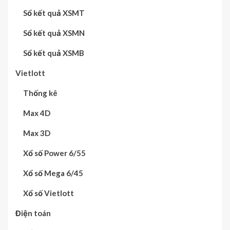
Sổ kết quả XSMT
Sổ kết quả XSMN
Sổ kết quả XSMB
Vietlott
Thống kê
Max 4D
Max 3D
Xổ số Power 6/55
Xổ số Mega 6/45
Xổ số Vietlott
Điện toán