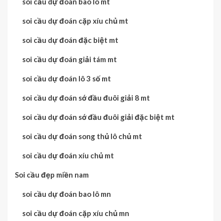
soi cầu dự đoán bao lô mt
soi cầu dự đoán cặp xíu chủ mt
soi cầu dự đoán đặc biệt mt
soi cầu dự đoán giải tám mt
soi cầu dự đoán lô 3 số mt
soi cầu dự đoán sớ đầu đuôi giải 8 mt
soi cầu dự đoán sớ đầu đuôi giải đặc biệt mt
soi cầu dự đoán song thủ lô chủ mt
soi cầu dự đoán xíu chủ mt
Soi cầu đẹp miền nam
soi cầu dự đoán bao lô mn
soi cầu dự đoán cặp xíu chủ mn