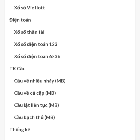
Xổ số Vietlott
Điện toán
Xổ số thần tài
Xổ số điện toán 123
Xổ số điện toán 6×36
TK Cầu
Cầu về nhiều nháy (MB)
Cầu về cả cặp (MB)
Cầu lật liên tục (MB)
Cầu bạch thủ (MB)
Thống kê