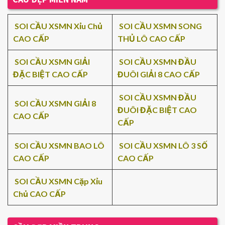
SOI CẦU XSMN Xỉu Chủ
SOI CẦU XSMN SONG
CAO CẤP
THỦ LÔ CAO CẤP
SOI CẦU XSMN GIẢI
SOI CẦU XSMN ĐẦU
ĐẶC BIỆT CAO CẤP
ĐUÔI GIẢI 8 CAO CẤP
SOI CẦU XSMN ĐẦU
SOI CẦU XSMN GIẢI 8
ĐUÔI ĐẶC BIỆT CAO
CAO CẤP
CẤP
SOI CẦU XSMN BAO LÔ
SOI CẦU XSMN LÔ 3 SỐ
CAO CẤP
CAO CẤP
SOI CẦU XSMN Cặp Xỉu
Chủ CAO CẤP