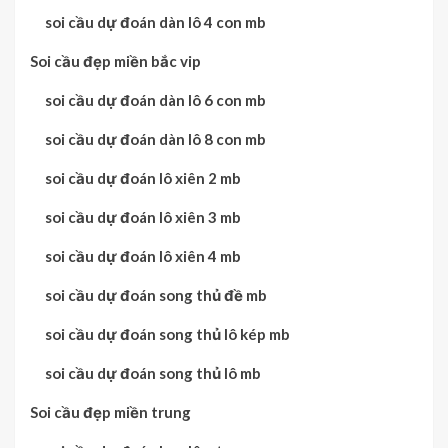
soi cầu dự đoán dàn lô 4 con mb
Soi cầu đẹp miền bắc vip
soi cầu dự đoán dàn lô 6 con mb
soi cầu dự đoán dàn lô 8 con mb
soi cầu dự đoán lô xiên 2 mb
soi cầu dự đoán lô xiên 3 mb
soi cầu dự đoán lô xiên 4 mb
soi cầu dự đoán song thủ đề mb
soi cầu dự đoán song thủ lô kép mb
soi cầu dự đoán song thủ lô mb
Soi cầu đẹp miền trung