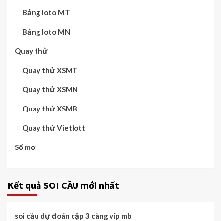
Bảng loto MT
Bảng loto MN
Quay thử
Quay thử XSMT
Quay thử XSMN
Quay thử XSMB
Quay thử Vietlott
Sổ mơ
Kết quả SOI CẦU mới nhất
soi cầu dự đoán cặp 3 càng víp mb