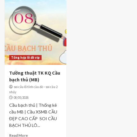
Tổng hợp lô đề vip
Tường thuật TK KQ Cầu
bạch thủ (MB)
soi câu lô tính cầu đề – soi cầu 2
nháy
08/05/2026
Cầu bạch thủ | Thống kê
cầu MB | Cầu XSMB CẦU
ĐẸP CAO CẤP SOI CẦU
BẠCH THỦ LÔ...
Read More