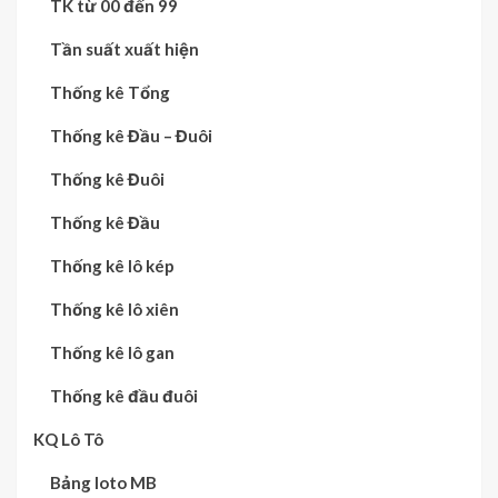
TK từ 00 đến 99
Tần suất xuất hiện
Thống kê Tổng
Thống kê Đầu – Đuôi
Thống kê Đuôi
Thống kê Đầu
Thống kê lô kép
Thống kê lô xiên
Thống kê lô gan
Thống kê đầu đuôi
KQ Lô Tô
Bảng loto MB