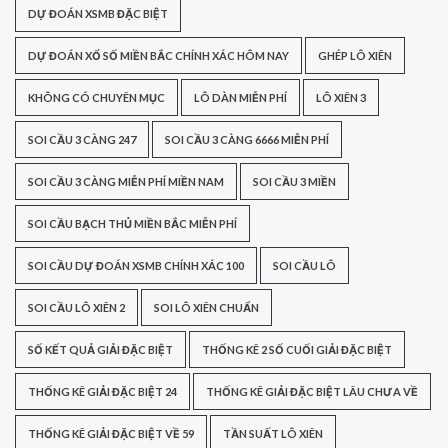
DỰ ĐOÁN XSMB ĐẶC BIỆT
DỰ ĐOÁN XỔ SỐ MIỀN BẮC CHÍNH XÁC HÔM NAY
GHÉP LÔ XIÊN
KHÔNG CÓ CHUYÊN MỤC
LÔ DÀN MIỄN PHÍ
LÔ XIÊN 3
SOI CẦU 3 CÀNG 247
SOI CẦU 3 CÀNG 6666 MIỄN PHÍ
SOI CẦU 3 CÀNG MIỄN PHÍ MIỀN NAM
SOI CẦU 3 MIỀN
SOI CẦU BẠCH THỦ MIỀN BẮC MIỄN PHÍ
SOI CẦU DỰ ĐOÁN XSMB CHÍNH XÁC 100
SOI CẦU LÔ
SOI CẦU LÔ XIÊN 2
SOI LÔ XIÊN CHUẨN
SỐ KẾT QUẢ GIẢI ĐẶC BIỆT
THỐNG KÊ 2 SỐ CUỐI GIẢI ĐẶC BIỆT
THỐNG KÊ GIẢI ĐẶC BIỆT 24
THỐNG KÊ GIẢI ĐẶC BIỆT LÂU CHƯA VỀ
THỐNG KÊ GIẢI ĐẶC BIỆT VỀ 59
TẦN SUẤT LÔ XIÊN