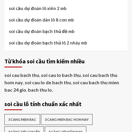
soi cầu dự đoán lô xiên 2 mb
soi cầu dự đoán dàn lô 8 con mb
soi cầu dự đoán bạch thủ đề mb
soi cầu dự đoán bạch thủ lô 2 nháy mb
Từ khóa soi cầu tìm kiếm nhiều
soi cau bach thu
,
soi cau lo bach thu
,
soi cau bach thu
hom nay
,
soi cau lo de bach thu
,
soi cau bach thu mien
bac 24 gio
,
bach thu lo
,
soi cầu lô tính chuẩn xác nhất
3 CANG MIEN BAC
3 CANG MIEN BAC HOM NAY
3 CÀNG SIÊU CHUẨN
3 CÀNG VÍP HÔM NAY