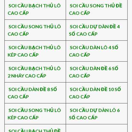
SOI CẦU BẠCH THỦ LÔ
SOI CẦU SONG THỦ ĐỀ
CAO CẤP
CAO CẤP
SOI CẦU SONG THỦ LÔ
SOI CẦU DỰ DÀN ĐỀ 4
CAO CẤP
SỐ CAO CẤP
SOI CẦU BẠCH THỦ LÔ
SOI CẦU DÀN LÔ 4 SỐ
KÉP CAO CẤP
CAO CẤP
SOI CẦU BẠCH THỦ LÔ
SOI CẦU DÀN ĐỀ 6 SỐ
2 NHÁY CAO CẤP
CAO CẤP
SOI CẦU DÀN ĐỀ 8 SỐ
SOI CẦU DÀN ĐỀ 10 SỐ
CAO CẤP
CAO CẤP
SOI CẦU SONG THỦ LÔ
SOI CẦU DỰ DÀN LÔ 6
KÉP CAO CẤP
SỐ CAO CẤP
SOI CẦU BẠCH THỦ ĐỀ