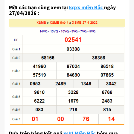
Mời các bạn cùng xem lại
kqxs miền Bắc
ngày
27/04/2026 :
Dựa trên bảng kết quả
xskt Miền Bắc
hôm qua