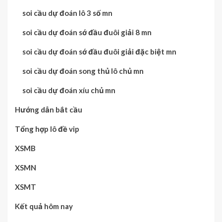
soi cầu dự đoán lô 3 số mn
soi cầu dự đoán sớ đầu đuôi giải 8 mn
soi cầu dự đoán sớ đầu đuôi giải đặc biệt mn
soi cầu dự đoán song thủ lô chủ mn
soi cầu dự đoán xíu chủ mn
Hướng dẫn bắt cầu
Tổng hợp lô đề vip
XSMB
XSMN
XSMT
Kết quả hôm nay