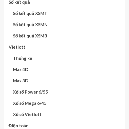
Sổ kết quả
Sổ kết quả XSMT
Sổ kết quả XSMN
Sổ kết quả XSMB
Vietlott
Thống kê
Max 4D
Max 3D
Xổ số Power 6/55
Xổ số Mega 6/45
Xổ số Vietlott
Điện toán