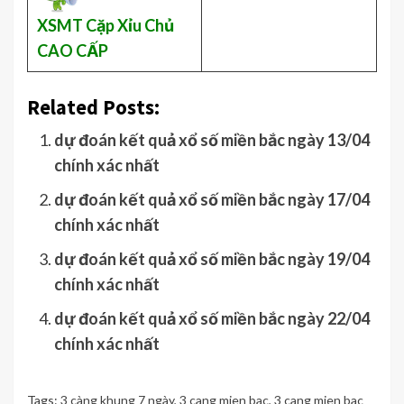
XSMT Cặp Xỉu Chủ
CAO CẤP
Related Posts:
dự đoán kết quả xổ số miền bắc ngày 13/04
chính xác nhất
dự đoán kết quả xổ số miền bắc ngày 17/04
chính xác nhất
dự đoán kết quả xổ số miền bắc ngày 19/04
chính xác nhất
dự đoán kết quả xổ số miền bắc ngày 22/04
chính xác nhất
Tags:
3 càng khung 7 ngày
,
3 cang mien bac
,
3 cang mien bac