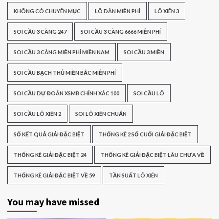
KHÔNG CÓ CHUYÊN MỤC
LÔ DÀN MIỄN PHÍ
LÔ XIÊN 3
SOI CẦU 3 CÀNG 247
SOI CẦU 3 CÀNG 6666 MIỄN PHÍ
SOI CẦU 3 CÀNG MIỄN PHÍ MIỀN NAM
SOI CẦU 3 MIỀN
SOI CẦU BẠCH THỦ MIỀN BẮC MIỄN PHÍ
SOI CẦU DỰ ĐOÁN XSMB CHÍNH XÁC 100
SOI CẦU LÔ
SOI CẦU LÔ XIÊN 2
SOI LÔ XIÊN CHUẨN
SỐ KẾT QUẢ GIẢI ĐẶC BIỆT
THỐNG KÊ 2 SỐ CUỐI GIẢI ĐẶC BIỆT
THỐNG KÊ GIẢI ĐẶC BIỆT 24
THỐNG KÊ GIẢI ĐẶC BIỆT LÂU CHƯA VỀ
THỐNG KÊ GIẢI ĐẶC BIỆT VỀ 59
TẦN SUẤT LÔ XIÊN
You may have missed