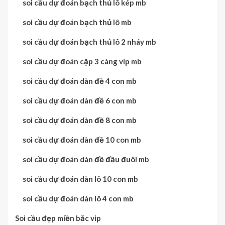
soi cầu dự đoán bạch thủ lô kép mb
soi cầu dự đoán bạch thủ lô mb
soi cầu dự đoán bạch thủ lô 2 nháy mb
soi cầu dự đoán cặp 3 càng víp mb
soi cầu dự đoán dàn đề 4 con mb
soi cầu dự đoán dàn đề 6 con mb
soi cầu dự đoán dàn đề 8 con mb
soi cầu dự đoán dàn đề 10 con mb
soi cầu dự đoán dàn đề đầu đuôi mb
soi cầu dự đoán dàn lô 10 con mb
soi cầu dự đoán dàn lô 4 con mb
Soi cầu đẹp miền bắc vip