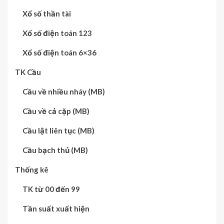
Xổ số thần tài
Xổ số điện toán 123
Xổ số điện toán 6×36
TK Cầu
Cầu về nhiều nháy (MB)
Cầu về cả cặp (MB)
Cầu lật liên tục (MB)
Cầu bạch thủ (MB)
Thống kê
TK từ 00 đến 99
Tần suất xuất hiện