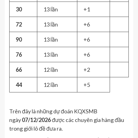
30
13 lần
+1
72
13 lần
+6
90
13 lần
+6
76
13 lần
+6
66
12 lần
+2
44
12 lần
+5
Trên đây là những dự đoán KQXSMB
ngày
07/12/2026
được các chuyên gia hàng đầu
trong giới lô đề đưa ra.