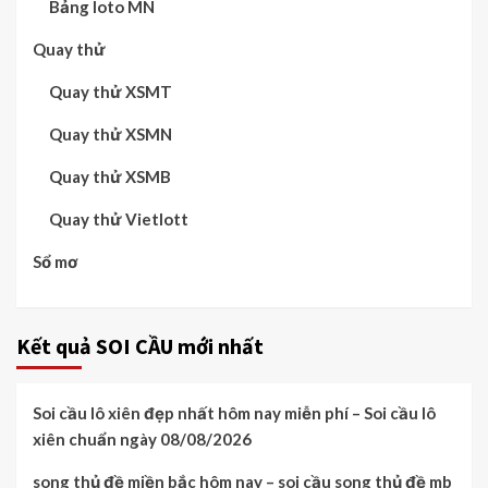
Bảng loto MN
Quay thử
Quay thử XSMT
Quay thử XSMN
Quay thử XSMB
Quay thử Vietlott
Sổ mơ
Kết quả SOI CẦU mới nhất
Soi cầu lô xiên đẹp nhất hôm nay miễn phí – Soi cầu lô
xiên chuẩn ngày 08/08/2026
song thủ đề miền bắc hôm nay – soi cầu song thủ đề mb