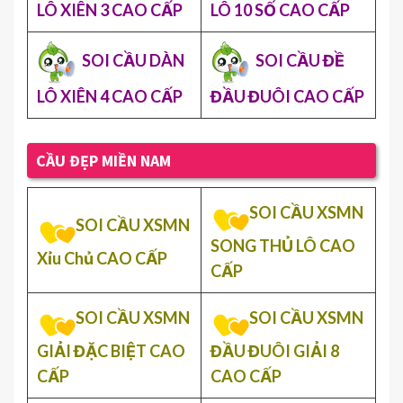
LÔ XIÊN 3 CAO CẤP
LÔ 10 SỐ CAO CẤP
SOI CẦU DÀN
SOI CẦU ĐỀ
LÔ XIÊN 4 CAO CẤP
ĐẦU ĐUÔI CAO CẤP
CẦU ĐẸP MIỀN NAM
SOI CẦU XSMN
SOI CẦU XSMN
SONG THỦ LÔ CAO
Xỉu Chủ CAO CẤP
CẤP
SOI CẦU XSMN
SOI CẦU XSMN
GIẢI ĐẶC BIỆT CAO
ĐẦU ĐUÔI GIẢI 8
CẤP
CAO CẤP