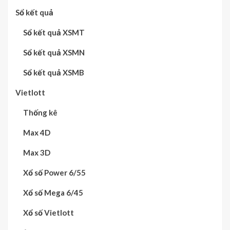
Sổ kết quả
Sổ kết quả XSMT
Sổ kết quả XSMN
Sổ kết quả XSMB
Vietlott
Thống kê
Max 4D
Max 3D
Xổ số Power 6/55
Xổ số Mega 6/45
Xổ số Vietlott