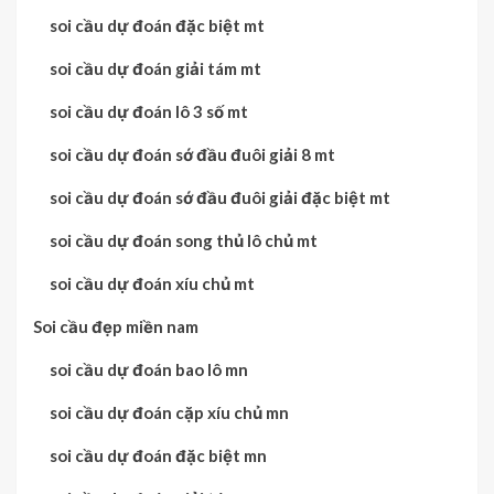
soi cầu dự đoán đặc biệt mt
soi cầu dự đoán giải tám mt
soi cầu dự đoán lô 3 số mt
soi cầu dự đoán sớ đầu đuôi giải 8 mt
soi cầu dự đoán sớ đầu đuôi giải đặc biệt mt
soi cầu dự đoán song thủ lô chủ mt
soi cầu dự đoán xíu chủ mt
Soi cầu đẹp miền nam
soi cầu dự đoán bao lô mn
soi cầu dự đoán cặp xíu chủ mn
soi cầu dự đoán đặc biệt mn