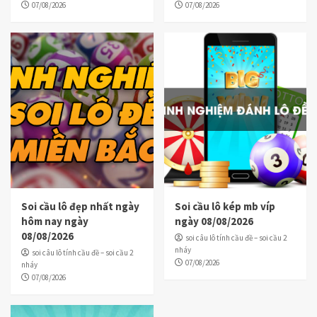
07/08/2026
07/08/2026
Soi cầu lô đẹp nhất ngày
Soi cầu lô kép mb víp
hôm nay ngày
ngày 08/08/2026
08/08/2026
soi câu lô tính cầu đề – soi cầu 2
nháy
soi câu lô tính cầu đề – soi cầu 2
07/08/2026
nháy
07/08/2026