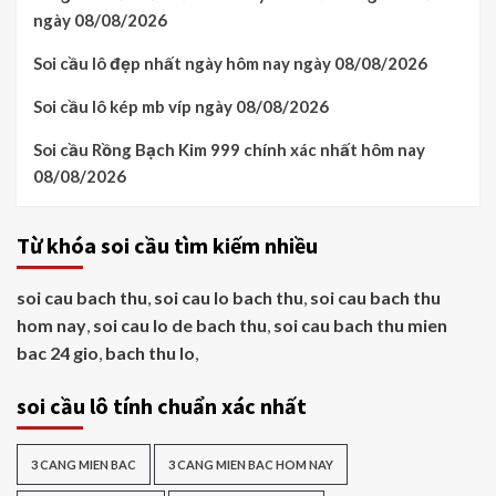
ngày 08/08/2026
Soi cầu lô đẹp nhất ngày hôm nay ngày 08/08/2026
Soi cầu lô kép mb víp ngày 08/08/2026
Soi cầu Rồng Bạch Kim 999 chính xác nhất hôm nay
08/08/2026
Từ khóa soi cầu tìm kiếm nhiều
soi cau bach thu
,
soi cau lo bach thu
,
soi cau bach thu
hom nay
,
soi cau lo de bach thu
,
soi cau bach thu mien
bac 24 gio
,
bach thu lo
,
soi cầu lô tính chuẩn xác nhất
3 CANG MIEN BAC
3 CANG MIEN BAC HOM NAY