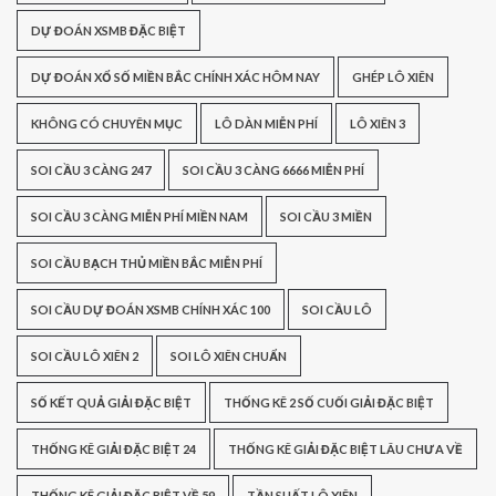
DỰ ĐOÁN XSMB ĐẶC BIỆT
DỰ ĐOÁN XỔ SỐ MIỀN BẮC CHÍNH XÁC HÔM NAY
GHÉP LÔ XIÊN
KHÔNG CÓ CHUYÊN MỤC
LÔ DÀN MIỄN PHÍ
LÔ XIÊN 3
SOI CẦU 3 CÀNG 247
SOI CẦU 3 CÀNG 6666 MIỄN PHÍ
SOI CẦU 3 CÀNG MIỄN PHÍ MIỀN NAM
SOI CẦU 3 MIỀN
SOI CẦU BẠCH THỦ MIỀN BẮC MIỄN PHÍ
SOI CẦU DỰ ĐOÁN XSMB CHÍNH XÁC 100
SOI CẦU LÔ
SOI CẦU LÔ XIÊN 2
SOI LÔ XIÊN CHUẨN
SỐ KẾT QUẢ GIẢI ĐẶC BIỆT
THỐNG KÊ 2 SỐ CUỐI GIẢI ĐẶC BIỆT
THỐNG KÊ GIẢI ĐẶC BIỆT 24
THỐNG KÊ GIẢI ĐẶC BIỆT LÂU CHƯA VỀ
THỐNG KÊ GIẢI ĐẶC BIỆT VỀ 59
TẦN SUẤT LÔ XIÊN