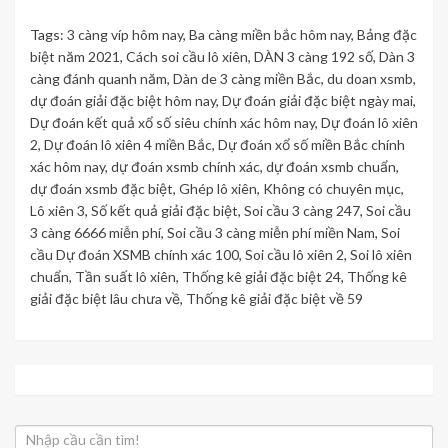
Tags:
3 càng víp hôm nay
,
Ba càng miền bắc hôm nay
,
Bảng đặc
biệt năm 2021
,
Cách soi cầu lô xiên
,
DÀN 3 càng 192 số
,
Dàn 3
càng đánh quanh năm
,
Dàn de 3 càng miền Bắc
,
du doan xsmb
,
dự đoán giải đặc biệt hôm nay
,
Dự đoán giải đặc biệt ngày mai
,
Dự đoán kết quả xổ số siêu chính xác hôm nay
,
Dự đoán lô xiên
2
,
Dự đoán lô xiên 4 miền Bắc
,
Dự đoán xổ số miền Bắc chính
xác hôm nay
,
dự đoán xsmb chính xác
,
dự đoán xsmb chuẩn
,
dự đoán xsmb đặc biệt
,
Ghép lô xiên
,
Không có chuyên mục
,
Lô xiên 3
,
Số kết quả giải đặc biệt
,
Soi cầu 3 càng 247
,
Soi cầu
3 càng 6666 miễn phí
,
Soi cầu 3 càng miễn phí miền Nam
,
Soi
cầu Dự đoán XSMB chính xác 100
,
Soi cầu lô xiên 2
,
Soi lô xiên
chuẩn
,
Tần suất lô xiên
,
Thống kê giải đặc biệt 24
,
Thống kê
giải đặc biệt lâu chưa về
,
Thống kê giải đặc biệt về 59