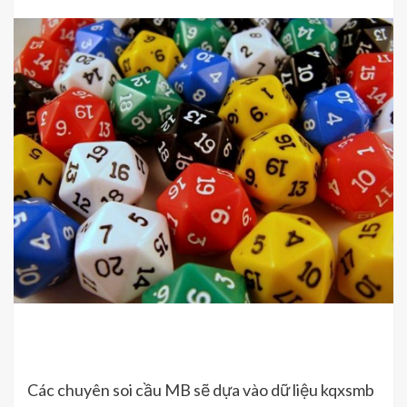
Các chuyên soi cầu MB sẽ dựa vào dữ liệu kqxsmb